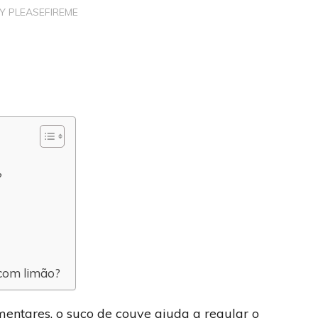
BY
PLEASEFIREME
?
com limão?
entares, o suco de couve ajuda a regular o