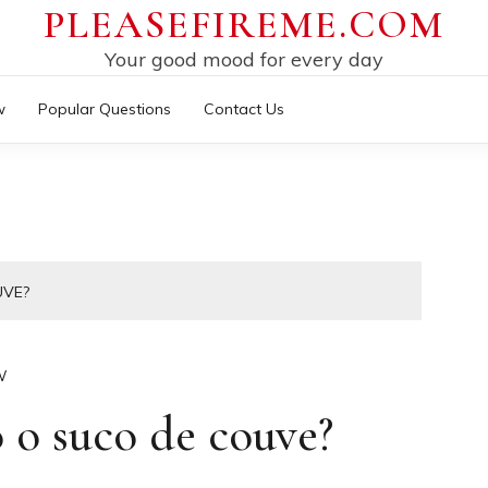
PLEASEFIREME.COM
Your good mood for every day
w
Popular Questions
Contact Us
UVE?
W
 o suco de couve?