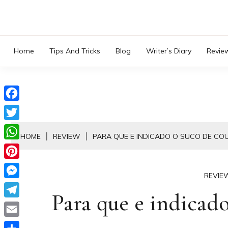
Skip
to
content
Home
Tips And Tricks
Blog
Writer’s Diary
Revie
Facebook
Twitter
HOME
REVIEW
PARA QUE E INDICADO O SUCO DE CO
WhatsApp
Pinterest
REVIE
Messenger
Para que e indicado
Telegram
Email