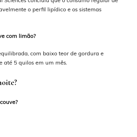
l Sciences concluiu que o consumo regular de
velmente o perfil lipídico e os sistemas
ve com limão?
quilibrada, com baixo teor de gordura e
e até 5 quilos em um mês.
oite?
 couve?